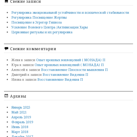
Свежие записи
Регулировка эмоциональной устойчивости и психической стабильности
Регулировка Посвящение Жертвы
Посвящение в Эгрегор Гипноза
Усиление Волевого Центра /Активизация Хары
Церковные ритуалы и их регулировка
Свежие комментарии
Женя
к записи
Опыт прошлых воплощений ( МОНАДА) П
Юра
к записи
Опыт прошлых воплощений ( МОНАДА) П
Алексей
к записи
Восстановление Плоскости мышления П
Дмитрий
к записи
Восстановление Видения П
Илона
к записи
Восстановление Видения П
Архивы
Январь 2025
Май 2021
Апрель 2019
Февраль 2019
Июнь 2018
Март 2018
Декабрь 2017