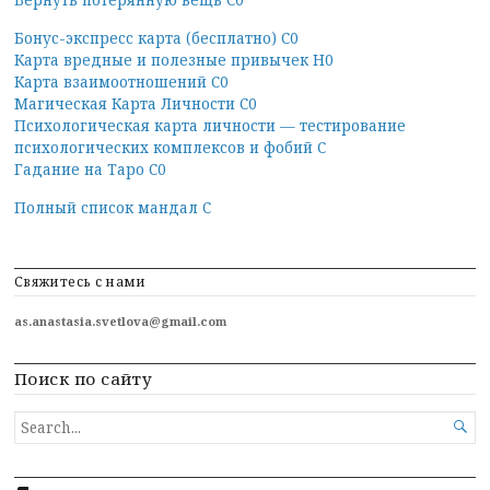
Вернуть потерянную вещь С0
Бонус-экспресс карта (бесплатно) С0
Карта вредные и полезные привычек Н0
Карта взаимоотношений С0
Магическая Карта Личности С0
Психологическая карта личности — тестирование
психологических комплексов и фобий С
Гадание на Таро С0
Полный список мандал С
Свяжитесь с нами
as.anastasia.svetlova@gmail.com
Поиск по сайту
SEARCH

FOR...