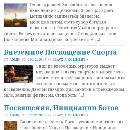
Очень древнее Эльфийское посвящение-
включение в Денежный Эгрегор. Задаёт
мотивацию заниматься бизнесом,
менеджментом, стать супер богатым,
накапливать богатство.У миллиардеров из
списка Forbes есть это посвящение. Отсюда и название
Посвящение Миллиардеров. Встречается у […]
Внеземное Посвящение Спорта
BY
ADMIN
ON
06.12.2017
•
(
LEAVE A COMMENT
)
Один из внеземных эгрегоров выдает
мотивацию занятия спортом и многие кто
занимается в тренажёрных спортзалах или
активно занимается спортом имеет это
посвящение. Дает мотиваций для занятий в тренажерном
зале, занятий фитнесом. Стоимость: […]
Посвящения, Инициации Богов
BY
ADMIN
ON
27.02.2015
•
(
LEAVE A COMMENT
)
Включение в каналы Богов, усиление магических
способностей Услуга: Посвящение, Инициации