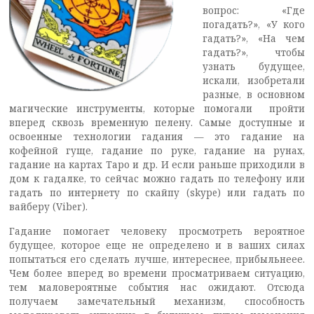
вопрос: «Где
погадать?», «У кого
гадать?», «На чем
гадать?», чтобы
узнать будущее,
искали, изобретали
разные, в основном
магические инструменты, которые помогали пройти
вперед сквозь временную пелену. Самые доступные и
освоенные технологии гадания — это гадание на
кофейной гуще, гадание по руке, гадание на рунах,
гадание на картах Таро и др. И если раньше приходили в
дом к гадалке, то сейчас можно гадать по телефону или
гадать по интернету по скайпу (skype) или гадать по
вайберу (Viber).
Гадание помогает человеку просмотреть вероятное
будущее, которое еще не определено и в ваших силах
попытаться его сделать лучше, интереснее, прибыльнеее.
Чем более вперед во времени просматриваем ситуацию,
тем маловероятные события нас ожидают. Отсюда
получаем замечательный механизм, способность