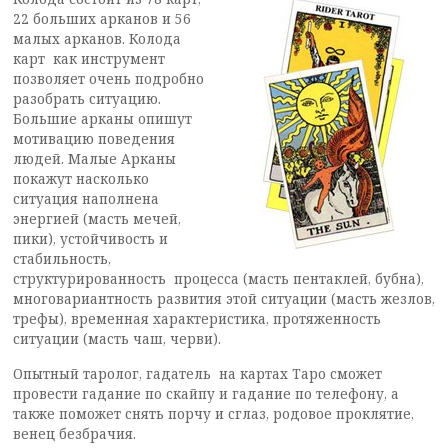
22 больших арканов и 56
малых арканов. Колода
карт как инструмент
позволяет очень подробно
разобрать ситуацию.
Большие арканы опишут
мотивацию поведения
людей. Малые Арканы
покажут насколько
ситуация наполнена
энергией (масть мечей,
пики), устойчивость и
стабильность,
структурированность процесса (масть пентаклей, бубна),
многовариантность развития этой ситуации (масть жезлов,
трефы), временная характеристика, протяженность
ситуации (масть чаш, черви).
Опытный таролог, гадатель на картах Таро сможет
провести гадание по скайпу и гадание по телефону, а
также поможет снять порчу и сглаз, родовое проклятие,
венец безбрачия.