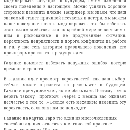
моделировать ситуацию в будущем, путем изменения
своего поведения в настоящем. Можно усилить хорошие
стороны и изменить плохие. Например, мы знаем, что наш
знакомый станет причиной несчастья и потери, мы можем
наше поведение начать моделировать, что бы избежать
этого взаимодействия или по крайней мере не вступаем с
ним в рискованные и не продуманные ситуации.
Вероятность неприятности в дороге, конфликты на работе
и т.п, у нас есть алгоритм правильного поведения, кто
проинформирован, тот предупрежден.
Гадание помогает избежать ненужных ошибок, потерю
времени и средств.
В гадании идет просмотр вероятностей, как наш выбор
сейчас, может отразится на результате в будущем.
Гадание предупреждает, но не обязывает. Поэтому глупо
верить такому прогнозу: «Через 2 месяца вас ожидает
несчастье в том то…» Всегда есть механизм изменить эту
вероятность, если она нам не подходит.
Гадание на картах Таро
это один из многочисленных
способов гадания, относится к
магической практике.
Колода состоит из 78 карт,