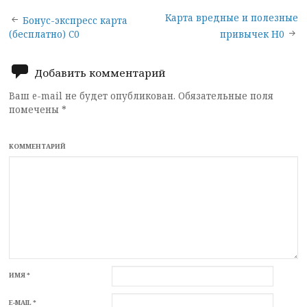
Post
Карта вредные и полезные
Бонус-экспресс карта
(бесплатно) C0
привычек Н0
navigation
Добавить комментарий
Ваш e-mail не будет опубликован.
Обязательные поля
помечены
*
КОММЕНТАРИЙ
ИМЯ
*
E-MAIL
*