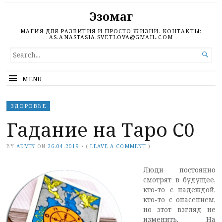
Эзомаг
МАГИЯ ДЛЯ РАЗВИТИЯ И ПРОСТО ЖИЗНИ. КОНТАКТЫ:
AS.ANASTASIA.SVETLOVA@GMAIL.COM
SEARCH

FOR...
MENU
ЗДОРОВЬЕ
Гадание на Таро С0
BY
ADMIN
ON
26.04.2019
•
(
LEAVE A COMMENT
)
Люди постоянно
смотрят в будущее,
кто-то с надеждой,
кто-то с опасением,
но этот взгляд не
изменить. На