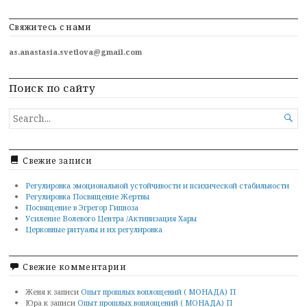
Свяжитесь с нами
as.anastasia.svetlova@gmail.com
Поиск по сайту
SEARCH

FOR...
Свежие записи
Регулировка эмоциональной устойчивости и психической стабильности
Регулировка Посвящение Жертвы
Посвящение в Эгрегор Гипноза
Усиление Волевого Центра /Активизация Хары
Церковные ритуалы и их регулировка
Свежие комментарии
Женя
к записи
Опыт прошлых воплощений ( МОНАДА) П
Юра
к записи
Опыт прошлых воплощений ( МОНАДА) П