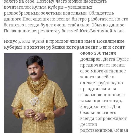
золото на себе. Поэтому часто можно наблюдать
почитателей Культа Куберы – увешанных
разнообразными золотыми изделиями. Обладатель
данного Посвящения не всегда быстро разбогатеет, но его
богатство всегда будет очень стабильно. Обычно данное
Посвящение встречается у богачей Юго-Восточной Азии.
Индус
Датта Фугге
( в прошлой жизни имел
Посвящение
Куберы
) в
золотой рубашке
которая
весит 3 кг и стоит
около 250 тысяч
долларов.
Датта Фугге
предпочитает носить
свое многочисленное
золото на себе и
одевает рубашку по
праздникам и на
важные вечеринки, а
также просто тогда,
когда хочется. Для
безопасности его
всегда сопровождают
десятки
родственников. Общая