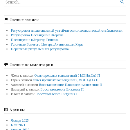
SEARCH

FOR...
Свежие записи
Регулировка эмоциональной устойчивости и психической стабильности
Регулировка Посвящение Жертвы
Посвящение в Эгрегор Гипноза
Усиление Волевого Центра /Активизация Хары
Церковные ритуалы и их регулировка
Свежие комментарии
Женя
к записи
Опыт прошлых воплощений ( МОНАДА) П
Юра
к записи
Опыт прошлых воплощений ( МОНАДА) П
Алексей
к записи
Восстановление Плоскости мышления П
Дмитрий
к записи
Восстановление Видения П
Илона
к записи
Восстановление Видения П
Архивы
Январь 2025
Май 2021
Апрель 2019