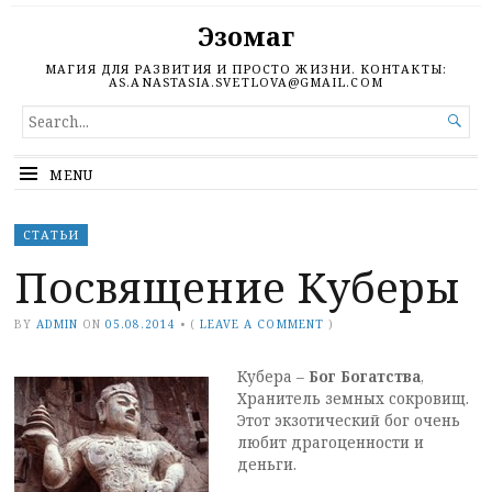
Эзомаг
МАГИЯ ДЛЯ РАЗВИТИЯ И ПРОСТО ЖИЗНИ. КОНТАКТЫ:
AS.ANASTASIA.SVETLOVA@GMAIL.COM
SEARCH

FOR...
MENU
СТАТЬИ
Посвящение Куберы
BY
ADMIN
ON
05.08.2014
•
(
LEAVE A COMMENT
)
Кубера –
Бог Богатства
,
Хранитель земных сокровищ.
Этот экзотический бог очень
любит драгоценности и
деньги.