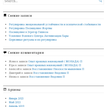

FOR...
Свежие записи
Регулировка эмоциональной устойчивости и психической стабильности
Регулировка Посвящение Жертвы
Посвящение в Эгрегор Гипноза
Усиление Волевого Центра /Активизация Хары
Церковные ритуалы и их регулировка
Свежие комментарии
Женя
к записи
Опыт прошлых воплощений ( МОНАДА) П
Юра
к записи
Опыт прошлых воплощений ( МОНАДА) П
Алексей
к записи
Восстановление Плоскости мышления П
Дмитрий
к записи
Восстановление Видения П
Илона
к записи
Восстановление Видения П
Архивы
Январь 2025
Май 2021
Апрель 2019