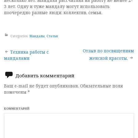
несколько лет. Мандала рассчитана на работу не менее 2-
3 лет. Одну и туже мандалу могут использовать
поочередно разные люди: коллектив, семья.
Categories:
Мандалы
,
Статьи
Post
Отзыв по посвящениям
Техника работы с
мандалами
женской красоты.
navigation
Добавить комментарий
Ваш e-mail не будет опубликован.
Обязательные поля
помечены
*
КОММЕНТАРИЙ