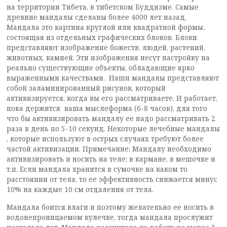
на территории Тибета, в тибетском Буддизме. Самые
древние мандалы сделаны более 4000 лет назад.
Мандала это картина круглой или квадратной формы,
состоящая из отдельных графических блоков. Блоки
представляют изображение божеств, людей, растений,
животных, камней. Эти изображения несут настройку на
реально существующие объекты, обладающие ярко
выраженными качествами. Наши мандалы представляют
собой заламинированный рисунок, который
активизируется, когда вы его рассматриваете. И работает,
пока держится ваша мыслеформа (6-8 часов), для того
что бы активизировать мандалу ее надо рассматривать 2
раза в день по 5-10 секунд. Некоторые лечебные мандалы
, которые используют в острых случаях требуют более
частой активизации. Примечание: Мандалу необходимо
активизировать и носить на теле: в кармане, в мешочке и
т.п. Если мандала хранится в сумочке на каком то
расстоянии от тела, то ее эффективность снижается минус
10% на каждые 10 см отдаления от тела.
Мандала боится влаги и поэтому желательно ее носить в
водонепроницаемом кулечке, тогда мандала прослужит