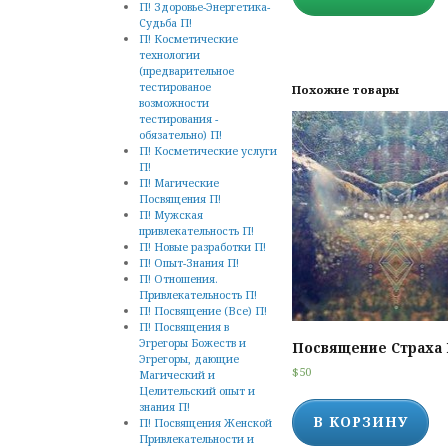
П! Здоровье-Энергетика-
Судьба П!
П! Косметические
технологии
(предварительное
тестированое
Похожие товары
возможности
тестирования -
обязательно) П!
П! Косметические услуги
П!
П! Магические
Посвящения П!
П! Мужская
привлекательность П!
П! Новые разработки П!
П! Опыт-Знания П!
П! Отношения.
Привлекательность П!
П! Посвящение (Все) П!
П! Посвящения в
Эгрегоры Божеств и
Посвящение Страха
Эгрегоры, дающие
$
50
Магический и
Целительский опыт и
знания П!
В КОРЗИНУ
П! Посвящения Женской
Привлекательности и