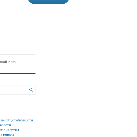
gmail.com

альной устойчивости
льности
ние Жертвы
 Гипноза