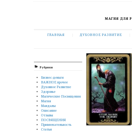
МАГИЯ ДЛЯ 
ГЛАВНАЯ
ДУХОВНОЕ РАЗВИТИЕ
Рубрики
Бизнес-деньги
ВАЖНОЕ прочее
Духовное Развитие
Здоровье
Магические Посвящения
Магия
Мандалы
Описание
Отзывы
ПОСВЯЩЕНИЯ
Привлекательность
Статьи