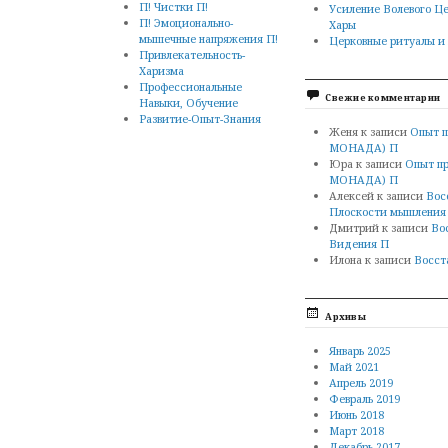
П! Чистки П!
Усиление Волевого Це
П! Эмоционально-
Хары
мышечные напряжения П!
Церковные ритуалы и 
Привлекательность-
Харизма
Профессиональные
Свежие комментарии
Навыки, Обучение
Развитие-Опыт-Знания
Женя
к записи
Опыт п
МОНАДА) П
Юра
к записи
Опыт п
МОНАДА) П
Алексей
к записи
Вос
Плоскости мышления
Дмитрий
к записи
Во
Видения П
Илона
к записи
Восст
Архивы
Январь 2025
Май 2021
Апрель 2019
Февраль 2019
Июнь 2018
Март 2018
Декабрь 2017