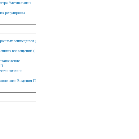
нтра /Активизация
их регулировка
рошлых воплощений (
рошлых воплощений (
становление
 П
сстановление
ановление Видения П