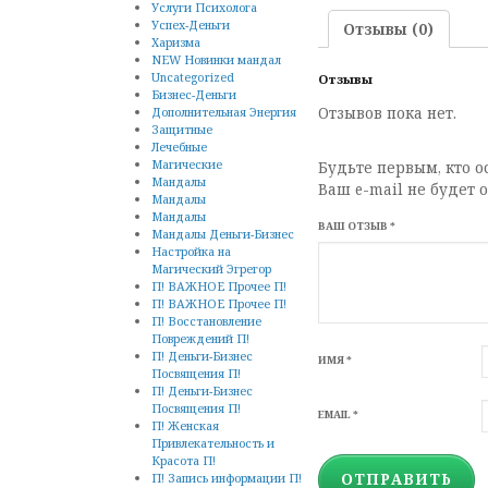
Услуги Психолога
Успех-Деньги
Отзывы (0)
Харизма
NEW Новинки мандал
Uncategorized
Отзывы
Бизнес-Деньги
Дополнительная Энергия
Отзывов пока нет.
Защитные
Лечебные
Магические
Будьте первым, кто 
Мандалы
Ваш e-mail не будет 
Мандалы
Мандалы
ВАШ ОТЗЫВ
*
Мандалы Деньги-Бизнес
Настройка на
Магический Эгрегор
П! ВАЖНОЕ Прочее П!
П! ВАЖНОЕ Прочее П!
П! Восстановление
Повреждений П!
П! Деньги-Бизнес
ИМЯ
*
Посвящения П!
П! Деньги-Бизнес
Посвящения П!
EMAIL
*
П! Женская
Привлекательность и
Красота П!
П! Запись информации П!