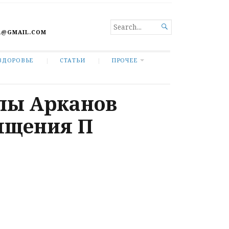
SEARCH

A@GMAIL.COM
FOR...
ЗДОРОВЬЕ
СТАТЬИ
ПРОЧЕЕ
лы Арканов
ящения П