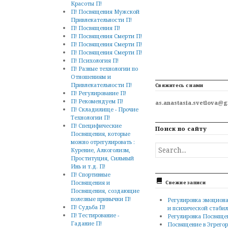
Красоты П!
П! Посвящения Мужской
Привлекательности П!
П! Посвящения П!
П! Посвящения Смерти П!
П! Посвящения Смерти П!
П! Посвящения Смерти П!
П! Психология П!
П! Разные технологии по
Отношениям и
Привлекательности П!
Свяжитесь с нами
П! Регулирование П!
П! Рекомендуем П!
as.anastasia.svetlova@
П! Складилище - Прочие
Технологии П!
П! Специфические
Поиск по сайту
Посвящения, которые
можно отрегулировать :
SEARCH
Курение, Алкоголизм,
FOR...
Проституция, Сильный
Инь и т.д. П!
П! Спортивные
Посвящения и
Свежие записи
Посвящения, создающие
полезные привычки П!
Регулировка эмоцион
П! Судьба П!
и психической стаби
П! Тестирование -
Регулировка Посвяще
Гадание П!
Посвящение в Эгрегор