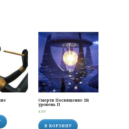
ние
Смерти Посвящение 2й
уровень П
$
200
У
В КОРЗИНУ