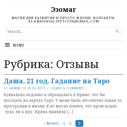
Эзомаг
МАГИЯ ДЛЯ РАЗВИТИЯ И ПРОСТО ЖИЗНИ. КОНТАКТЫ:
AS.ANASTASIA.SVETLOVA@GMAIL.COM
SEARCH

FOR...
MENU
Рубрика: Отзывы
Даша, 21 год. Гадание на Таро
BY
ADMIN
ON
28.06.2013
•
(
LEAVE A COMMENT
)
Буквально недавно я обращалась к Ирине, что бы
погадать на картах Таро. У меня была абсолютно какая-то
прострация в жизни. Я не могла понять, что происходит,
туда ли я иду. Ирина выявила […]
Posts
‹ Newer
1
2
3