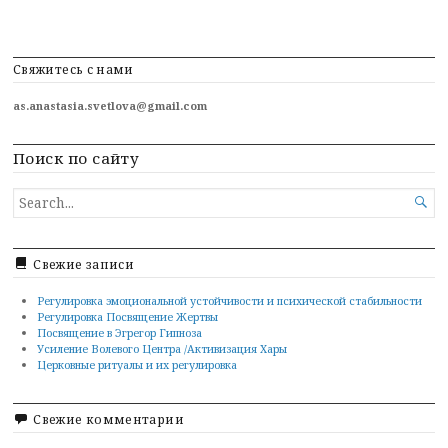
navigation
Свяжитесь с нами
as.anastasia.svetlova@gmail.com
Поиск по сайту
SEARCH

FOR...
Свежие записи
Регулировка эмоциональной устойчивости и психической стабильности
Регулировка Посвящение Жертвы
Посвящение в Эгрегор Гипноза
Усиление Волевого Центра /Активизация Хары
Церковные ритуалы и их регулировка
Свежие комментарии